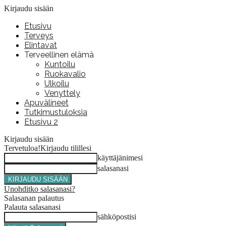
Kirjaudu sisään
Etusivu
Terveys
Elintavat
Terveellinen elämä
Kuntoilu
Ruokavalio
Ulkoilu
Venyttely
Apuvälineet
Tutkimustuloksia
Etusivu 2
Kirjaudu sisään
Tervetuloa!
Kirjaudu tilillesi
käyttäjänimesi
salasanasi
Unohditko salasanasi?
Salasanan palautus
Palauta salasanasi
sähköpostisi