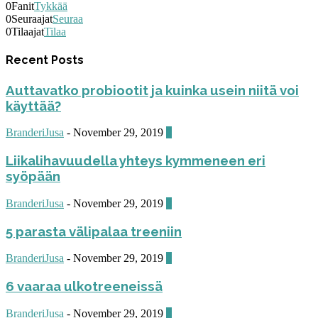
0
Fanit
Tykkää
0
Seuraajat
Seuraa
0
Tilaajat
Tilaa
Recent Posts
Auttavatko probiootit ja kuinka usein niitä voi
käyttää?
BranderiJusa
-
November 29, 2019
0
Liikalihavuudella yhteys kymmeneen eri
syöpään
BranderiJusa
-
November 29, 2019
0
5 parasta välipalaa treeniin
BranderiJusa
-
November 29, 2019
0
6 vaaraa ulkotreeneissä
BranderiJusa
-
November 29, 2019
0