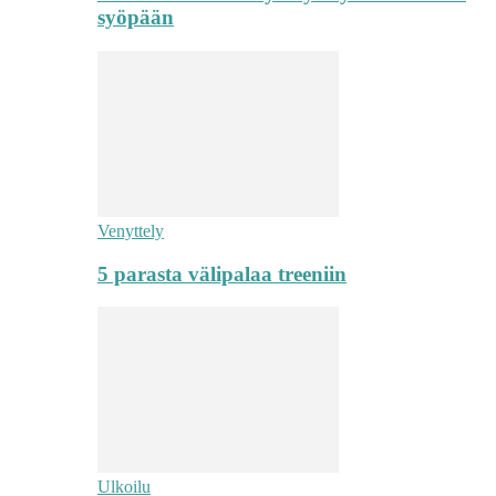
syöpään
Venyttely
5 parasta välipalaa treeniin
Ulkoilu