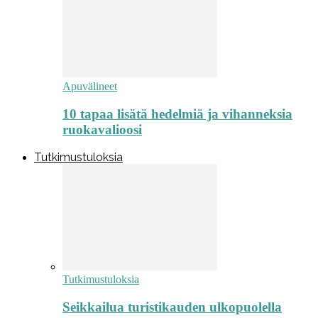
Apuvälineet
10 tapaa lisätä hedelmiä ja vihanneksia
ruokavalioosi
Tutkimustuloksia
Tutkimustuloksia
Seikkailua turistikauden ulkopuolella