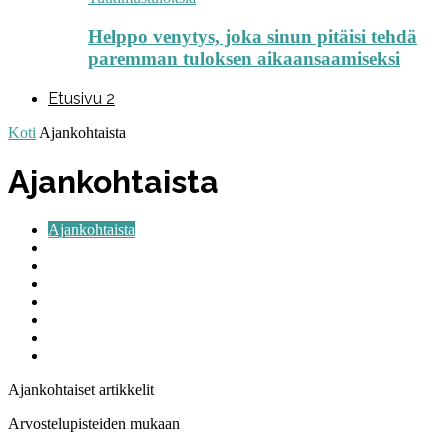
Helppo venytys, joka sinun pitäisi tehdä
paremman tuloksen aikaansaamiseksi
Etusivu 2
Koti
Ajankohtaista
Ajankohtaista
Ajankohtaista
Apuvälineet
Ei kategoriaa
Elintavat
Painonhallinta
Terveellinen elämä
Terveys
Tutkimustuloksia
Ajankohtaiset artikkelit
Arvostelupisteiden mukaan