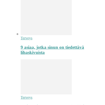
Terveys
9 asiaa, jotka sinun on tiedettävä
lihaskivuista
Terveys