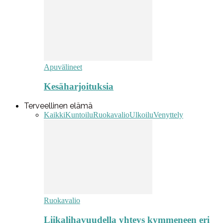
Apuvälineet
Kesäharjoituksia
Terveellinen elämä
Kaikki
Kuntoilu
Ruokavalio
Ulkoilu
Venyttely
Ruokavalio
Liikalihavuudella yhteys kymmeneen eri