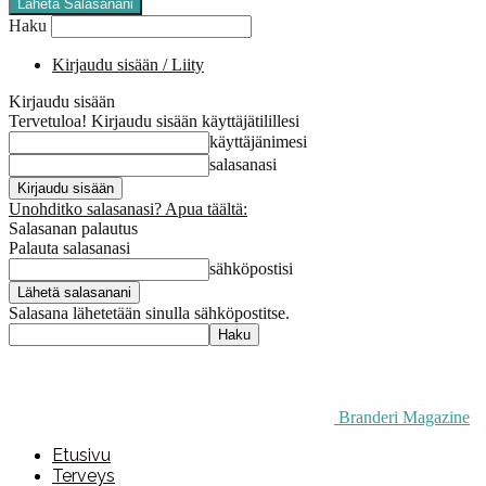
Haku
Kirjaudu sisään / Liity
Kirjaudu sisään
Tervetuloa! Kirjaudu sisään käyttäjätilillesi
käyttäjänimesi
salasanasi
Unohditko salasanasi? Apua täältä:
Salasanan palautus
Palauta salasanasi
sähköpostisi
Salasana lähetetään sinulla sähköpostitse.
Branderi Magazine
Etusivu
Terveys